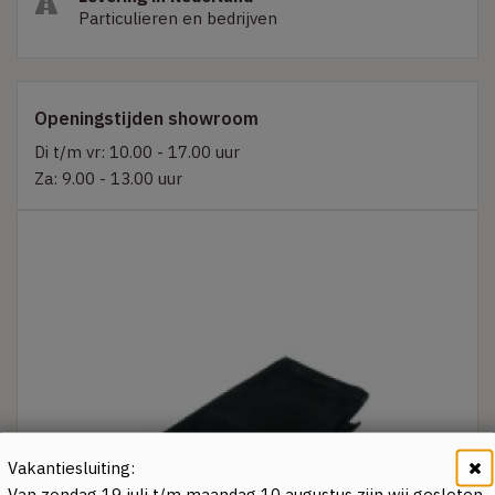
Particulieren en bedrijven
Openingstijden showroom
Di t/m vr: 10.00 - 17.00 uur
Za: 9.00 - 13.00 uur
Vakantiesluiting:
Van zondag 19 juli t/m maandag 10 augustus zijn wij gesloten.