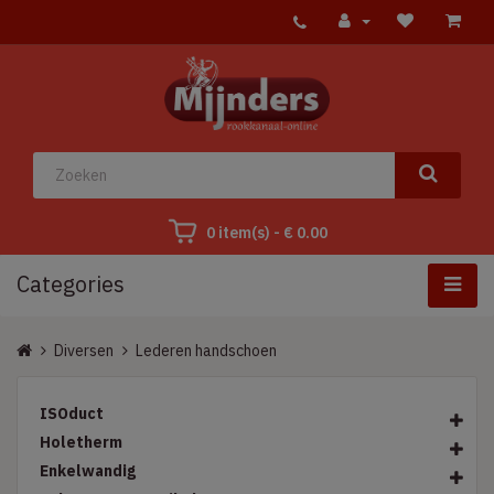
0 item(s) - € 0.00
Categories
Diversen
Lederen handschoen
ISOduct
Holetherm
Enkelwandig